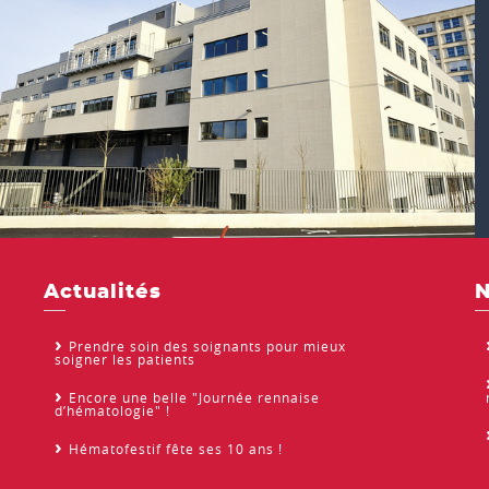
Actualités
N
Prendre soin des soignants pour mieux
soigner les patients
Encore une belle "Journée rennaise
d’hématologie" !
Hématofestif fête ses 10 ans !