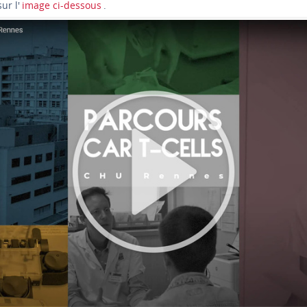
ur l'
image ci-dessous
.