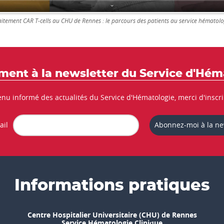
aitement CAR T-cells au CHU de Rennes : le parcours des patients au service hématolo
ent à la newsletter du Service d'Hém
enu informé des actualités du Service d'Hématologie, merci d'inscri
ail
Abonnez-moi à la ne
Informations pratiques
Centre Hospitalier Universitaire (CHU) de Rennes
Service Hématologie Clinique