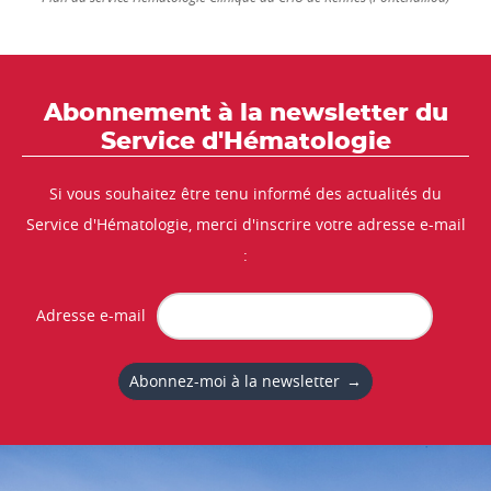
Abonnement à la newsletter du
Service d'Hématologie
Si vous souhaitez être tenu informé des actualités du
Service d'Hématologie, merci d'inscrire votre adresse e-mail
:
Adresse e-mail
Abonnez-moi à la newsletter