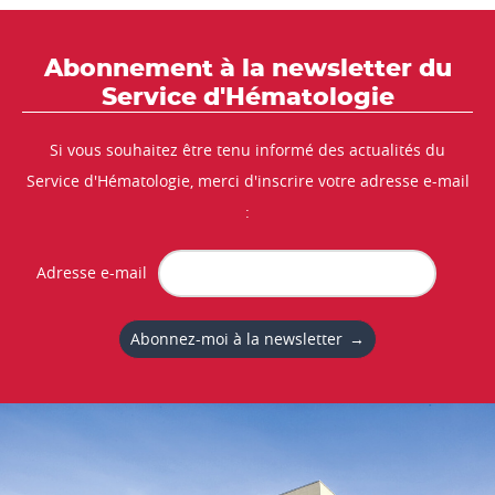
Abonnement à la newsletter du
Service d'Hématologie
Si vous souhaitez être tenu informé des actualités du
Service d'Hématologie, merci d'inscrire votre adresse e-mail
:
Adresse e-mail
Abonnez-moi à la newsletter