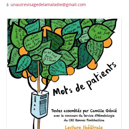
à
unautrevisagedelamaladie@gmail.com